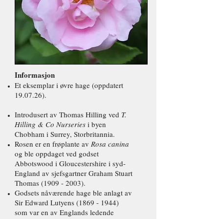
Informasjon
Et eksemplar i øvre hage (oppdatert
19.07.26).
Introdusert av Thomas Hilling ved
T.
Hilling & Co Nurseries
i byen
Chobham i Surrey, Storbritannia.
Rosen er en frøplante av
Rosa canina
og ble oppdaget ved godset
Abbotswood i Gloucestershire i syd-
England av sjefsgartner Graham Stuart
Thomas
(1909 - 2003)
.
Godsets nåværende hage ble anlagt av
Sir Edward Lutyens
(1869 - 1944)
som var en av Englands ledende