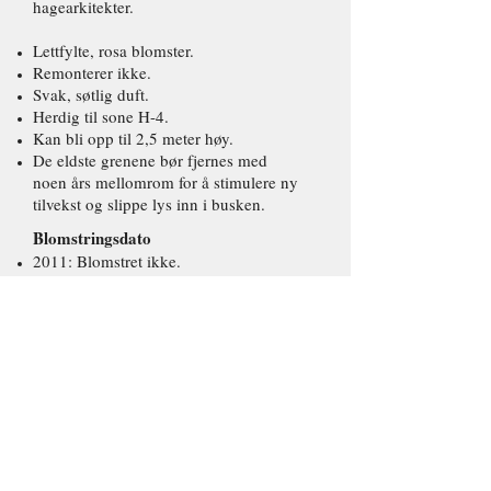
hagearkitekter.
Lettfylte, rosa blomster.
Remonterer ikke.
Svak, søtlig duft.
Herdig til sone H-4.
Kan bli opp til 2,5 meter høy.
De eldste grenene bør fjernes med
noen års mellomrom for å stimulere ny
tilvekst og slippe lys inn i busken.
Blomstringsdato
2011: Blomstret ikke.
2012: Blomstret ikke.
2013: Blomstret ikke.
2014: Blomstret ikke.
2015: Blomstret 23. juni.
2016: Blomstret 8. juni.
2017: Blomstret 15. juni.
2018: Blomstret 3. juni.
2019: Blomstret 10. juni.
2020: Blomstret 11. juni.
2021: Blomstret 17. juni.