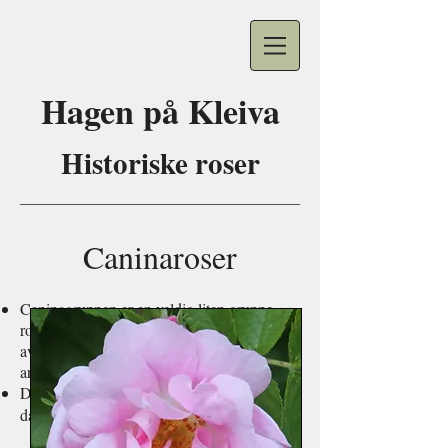
Hagen på
Kleiva
Historiske roser
Caninaroser
Caninagruppen er en veldig liten gruppe
roser. Den består av seleksjoner og hybrider
av
Rosa canina
og noen nært beslektede
arter som
Rosa dumalis
.
De første hybrider i denne gruppen kan
dateres tilbake til starten på 1800-tallet.