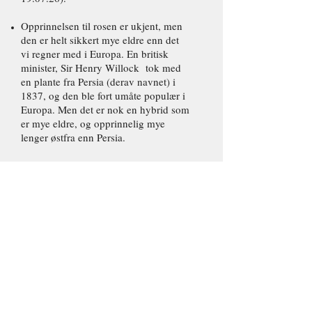
Opprinnelsen til rosen er ukjent, men
den er helt sikkert mye eldre enn det
vi regner med i Europa. En britisk
minister, Sir Henry Willock tok med
en plante fra Persia (derav navnet) i
1837, og den ble fort umåte populær i
Europa. Men det er nok en hybrid som
er mye eldre, og opprinnelig mye
lenger østfra enn Persia.
Fylte blomster med en mørk gul farge.
Ikke remonterende.
Herdig til sone H-6.
Høyde normalt ca. 2 meter.
De eldste grenene bør fjernes med
noen års mellomrom for å stimulere ny
tilvekst og slippe sol inn i busken.
Kalles Fylt gulrose i Norge.
Blomstringsdato