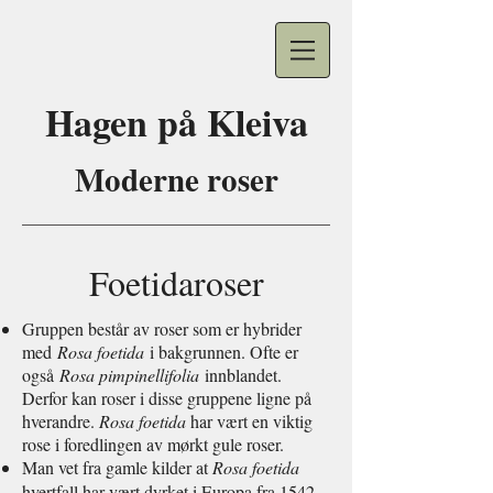
Hagen på
Kleiva
Moderne roser
Foetidaroser
Gruppen består av roser som er hybrider
med
Rosa foetida
i bakgrunnen.
Ofte er
også
Rosa pimpinellifolia
innblandet.
Derfor kan roser i disse gruppene ligne på
hverandre.
Rosa foetida
har vært en viktig
rose i foredlingen av mørkt gule roser.
Man vet fra gamle kilder at
Rosa foetida
hvertfall har vært dyrket i Europa fra 1542.