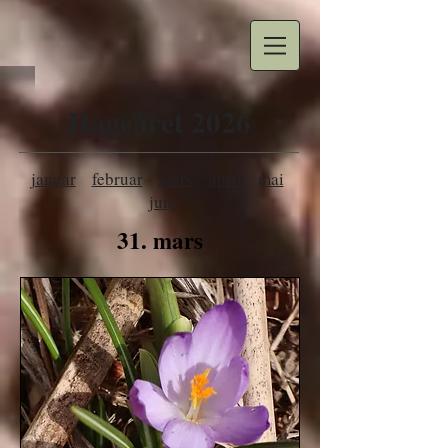
Hageåret 2026
januar
februar
mars
april
mai
juni
31. mars