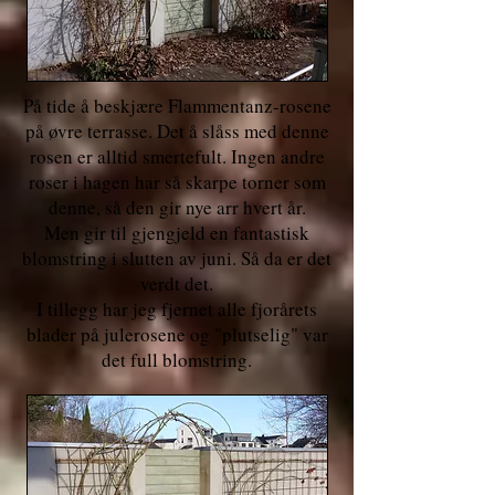
På tide å beskjære Flammentanz-rosene
på øvre terrasse. Det å slåss med denne
rosen er alltid smertefult. Ingen andre
roser i hagen har så skarpe torner som
denne, så den gir nye arr hvert år.
Men gir til gjengjeld en fantastisk
blomstring i slutten av juni. Så da er det
verdt det.
I tillegg har jeg fjernet alle fjorårets
blader på julerosene og "plutselig" var
det full blomstring.