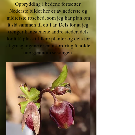
Opprydding i bedene fortsetter.
Nederste bildet her er av nederste og
midterste rosebed, som jeg har plan om
å slå sammen til ett i år. Dels for at jeg
trenger kantstenene andre steder, dels
for å få plass til flere planter og dels for
at grusgangene er en utfordring å holde
fine gjennom sesongen.