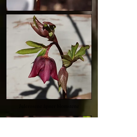
Julerosene åpner blomstene