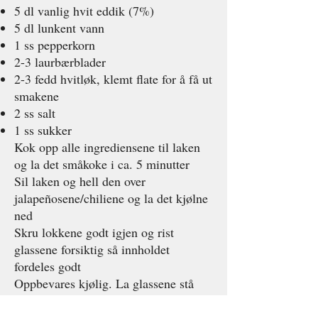
5 dl vanlig hvit eddik (7%)
5 dl lunkent vann
1 ss pepperkorn
2-3 laurbærblader
2-3 fedd hvitløk, klemt flate for å få ut
smakene
2 ss salt
1 ss sukker
Kok opp alle ingrediensene til laken
og la det småkoke i ca. 5 minutter
Sil laken og hell den over
jalapeñosene/chiliene og la det kjølne
ned
Skru lokkene godt igjen og rist
glassene forsiktig så innholdet
fordeles godt
Oppbevares kjølig. La glassene stå
noen dager før spisingen kan begynne.
Lang holdbarhet