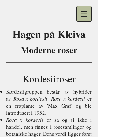
Hagen på
Kleiva
Moderne roser
Kordesiiroser
Kordesiigruppen består av hybrider
av
Rosa x kordesii
.
Rosa x kordesii
er
en frøplante av 'Max Graf' og ble
introdusert i 1952.
Rosa x kordesii
er så og si ikke i
handel, men finnes i rosesamlinger og
botaniske hager. Dens verdi ligger først