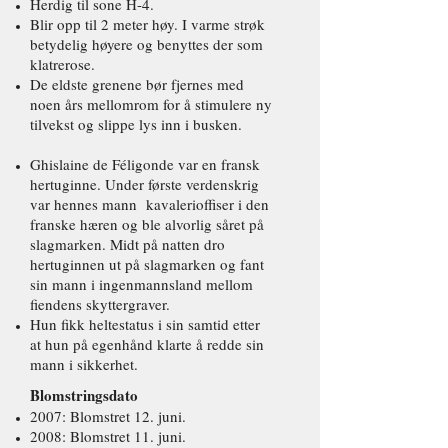
Herdig til sone H-4.
Blir opp til 2 meter høy. I varme strøk
betydelig høyere og benyttes der som
klatrerose.
De eldste grenene bør fjernes med
noen års mellomrom for å stimulere ny
tilvekst og slippe lys inn i busken.
Ghislaine de Féligonde var en fransk
hertuginne. Under første verdenskrig
var hennes mann kavalerioffiser i den
franske hæren og ble alvorlig såret på
slagmarken. Midt på natten dro
hertuginnen ut på slagmarken og fant
sin mann i ingenmannsland mellom
fiendens skyttergraver.
Hun fikk heltestatus i sin samtid etter
at hun på egenhånd klarte å redde sin
mann i sikkerhet.
Blomstringsdato
2007: Blomstret 12. juni.
2008: Blomstret 11. juni.