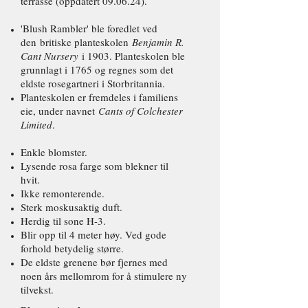
terrasse (oppdatert 09.06.24).
'Blush Rambler' ble foredlet ved
den
britiske planteskolen
Benjamin R.
Cant Nursery
i 1903. Planteskolen ble
grunnlagt i 1765 og regnes som det
eldste rosegartneri i Storbritannia.
Planteskolen er fremdeles i familiens
eie, under navnet
Cants of Colchester
Limited
.
Enkle blomster.
Lysende rosa farge som blekner til
hvit.
Ikke remonterende.
Sterk moskusaktig duft.
Herdig til sone H-3.
Blir opp til 4 meter høy. Ved gode
forhold betydelig større.
De eldste grenene bør fjernes med
noen års mellomrom for å stimulere ny
tilvekst.