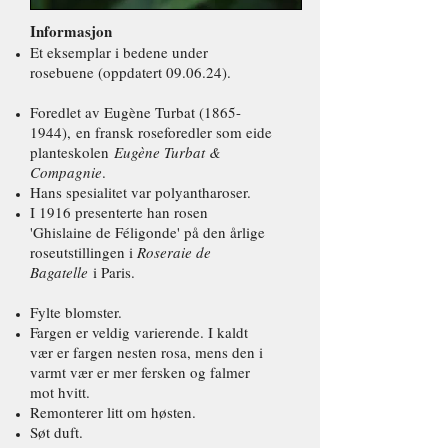
Informasjon
Et eksemplar i bedene under
rosebuene (oppdatert 09.06.24).
Foredlet av Eugène Turbat
(1865-
1944)
,
en fransk roseforedler som eide
planteskolen
Eugène Turbat &
Compagnie
.
Hans spesialitet var polyantharoser.
I 1916 presenterte han rosen
'Ghislaine de Féligonde' på den årlige
roseutstillingen i
Roseraie de
Bagatelle
i Paris.
Fylte blomster.
Fargen er veldig varierende. I kaldt
vær er fargen nesten rosa, mens den i
varmt vær er mer fersken og falmer
mot hvitt.
Remonterer litt om høsten.
Søt duft.