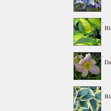
Bl
Da
Bl