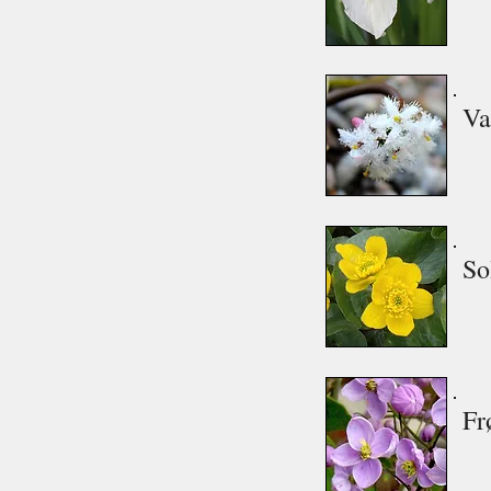
Va
So
Fr