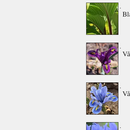
Bl
Vå
Vå