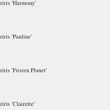
riris
'Harmony'
riris
'Pauline'
riris
'Frozen Planet'
riris
'Clairette'