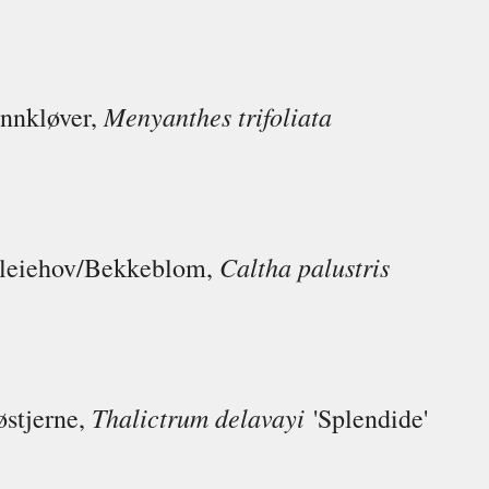
Menyanthes trifoliata
nnkløver,
Caltha palustris
leiehov/Bekkeblom,
Thalictrum delavayi
østjerne,
'Splendide'