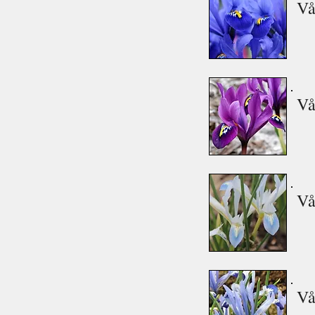
Vå
Vå
Vå
Vå