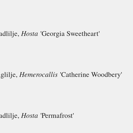
Hosta
adlilje,
'Georgia Sweetheart'
Hemerocallis
glilje,
'Catherine Woodbery'
Hosta
adlilje,
'Permafrost'