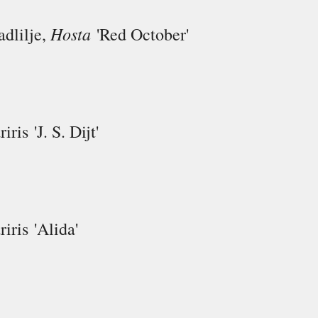
Hosta
adlilje,
'Red October'
riris
'J. S. Dijt'
riris
'Alida'