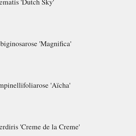
ematis 'Dutch Sky'
biginosarose 'Magnifica'
mpinellifoliarose 'Aïcha'
erdiris 'Creme de la Creme'