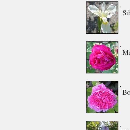
Si
Mo
Bo