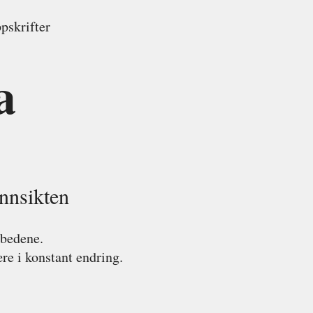
pskrifter
a
nnsikten
 bedene.
være i konstant endring.