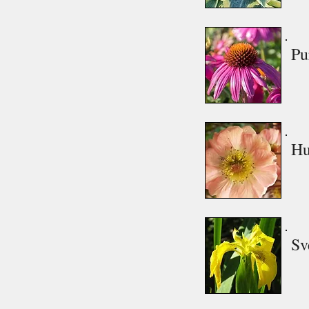
Pu
Hu
Sv