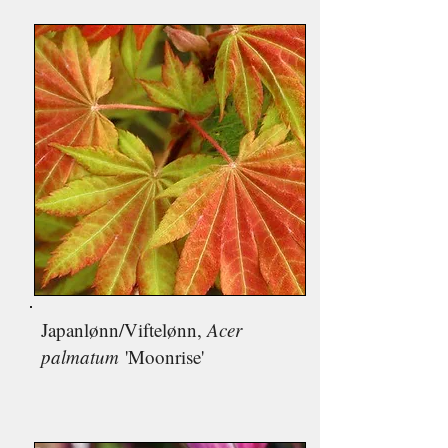
Japan
lønn/V
iftelønn,
Acer
palmatum
'Moonrise'