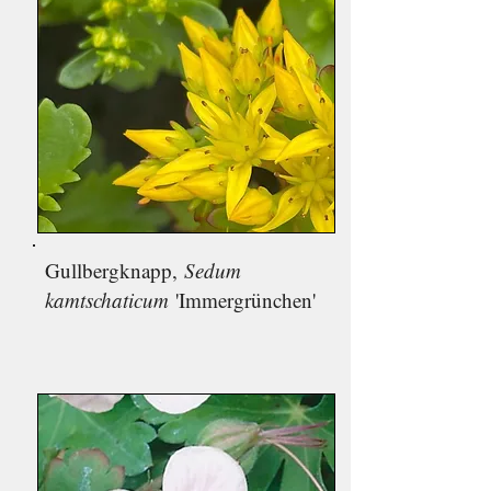
Gullbergknapp,
Sedum
kamtschaticum
'Immergrünchen'