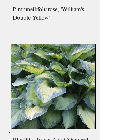
Pimpinellifoliarose,
'William's
Double Yellow'
Bladlilje,
Hosta
'Gold Standard'