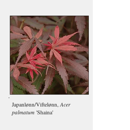
Japan
lønn/V
iftelønn,
Acer
palmatum
'Shaina'