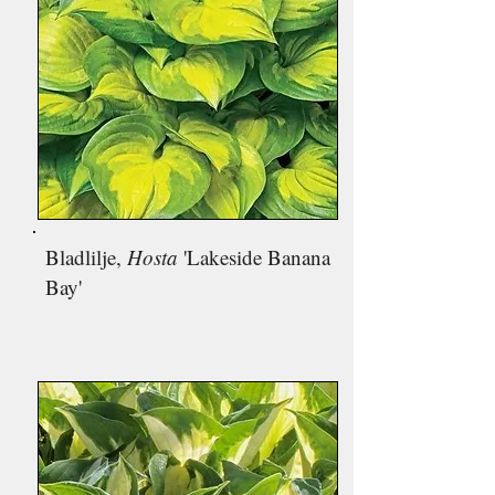
Bladlilje,
Hosta
'Lakeside Banana
Bay'