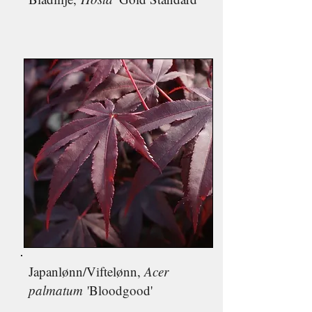
Japan
lønn/V
iftelønn,
Acer
palmatum
'Bloodgood'