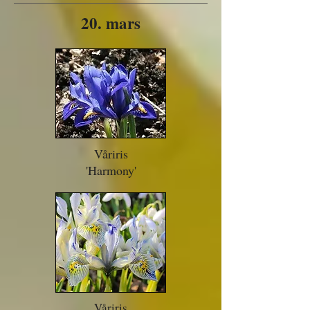
20. mars
Våriris
'Harmony'
Våriris