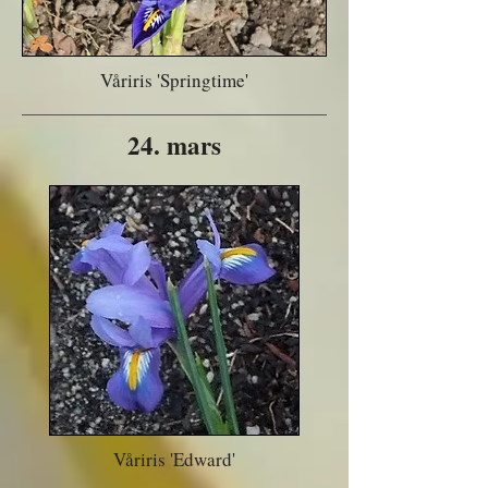
Våriris 'Springtime'
24. mars
Våriris 'Edward'