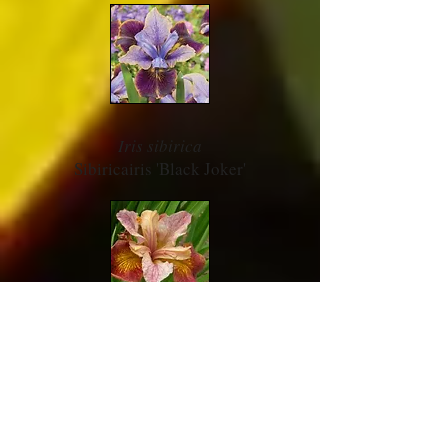
Iris sibirica
Sibiricairis 'Black Joker'
Iris sibirica
Sibiriris 'Paprikash'