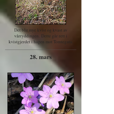
Det blir mye kvist og kvast av
vårryddingen.
Dette går rett i
kvistgjerdet i hagen mot Tomtegata.
28. mars