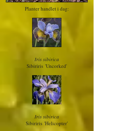
Planter handlet i dag:
Iris sibirica
Sibiriris
'Uncorked'
Iris sibirica
Sibiriris
'Helicopter'