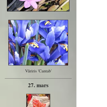
Våriris 'Cantab'
27. mars