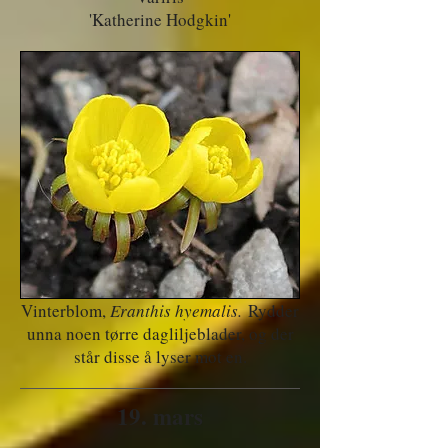
'Katherine Hodgkin'
Vinterblom,
Eranthis hyemalis.
Rydder
unna noen tørre dagliljeblader, og der
står disse å lyser mot en.
19. mars