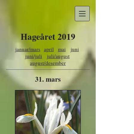
Hageåret 2019​
januar/mars
april
mai
juni
juni/juli
juli/august
august/desember
31. mars