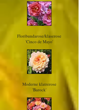
Floribundarose/klaserose
'Cinco de Mayo'
Moderne klatrerose
'Barock'