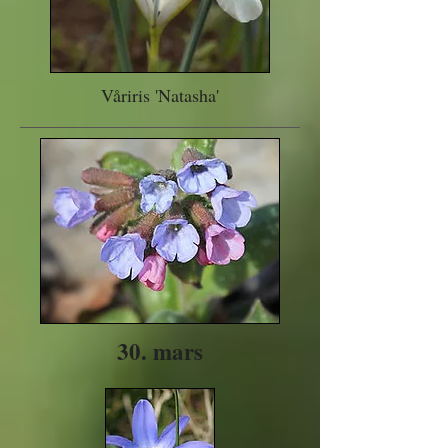
Våriris 'Natasha'
30. mars